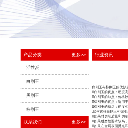
产品分类
更多>>
行业资讯
活性炭
白刚玉
白刚玉与棕刚玉的优缺
白刚玉的优点：硬度
黑刚玉
白刚玉的缺点：价格
棕刚玉的优点：适用
棕刚玉的缺点：硬度
棕刚玉
.如何选择白刚玉和棕
如果对切削质量和切
如果耐磨性要求较高
联系我们
更多>>
如果在金属表面抛光